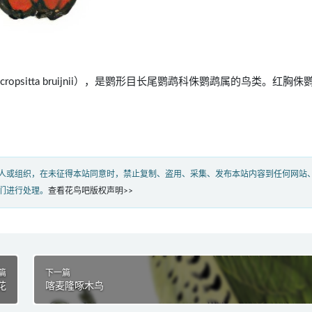
：Micropsitta bruijnii），是鹦形目长尾鹦鹉科侏鹦鹉属的鸟类。红胸
人或组织，在未征得本站同意时，禁止复制、盗用、采集、发布本站内容到任何网站
们进行处理。
查看花鸟吧版权声明>>
篇
下一篇
花
喀麦隆啄木鸟