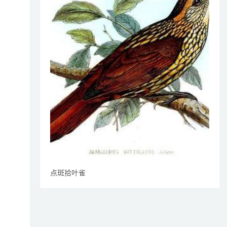
点斑拾叶雀