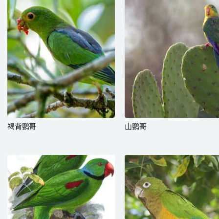
褐背鹦哥
山鹦哥