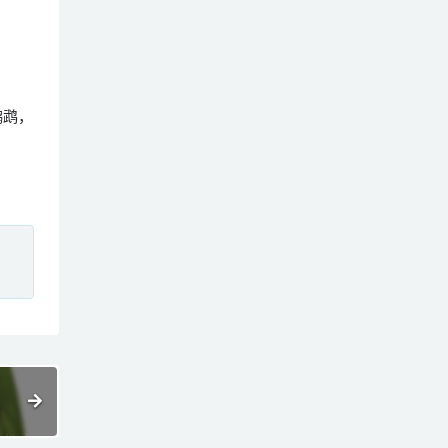
侏鹦鹉，
、