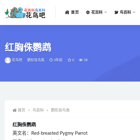
首页
花百科
鸟百科
全部
红胸侏鹦鹉
花鸟吧
鹦形目鸟类
3年前
0
58
首页
鸟百科
鹦形目鸟类
红胸侏鹦鹉
英文名：Red-breasted Pygmy Parrot