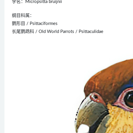
学名：Micropsitta bruijnii
纲目科属：
鹦形目 / Psittaciformes
长尾鹦鹉科 / Old World Parrots / Psittaculidae