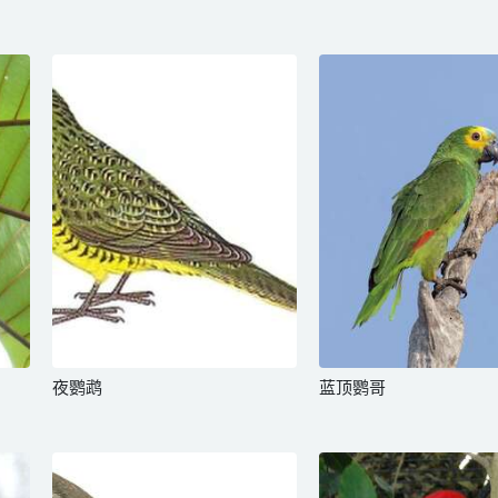
夜鹦鹉
蓝顶鹦哥