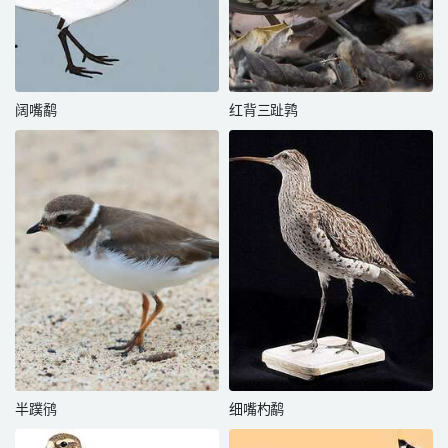
阔嘴鹬
红背三趾鹑
半蹼鸻
细嘴杓鹬