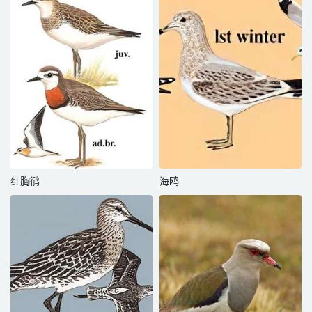
红胸鸻
海鸥