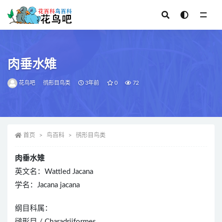
全部
肉垂水雉
花鸟吧
鸻形目鸟类
3年前
0
72
首页
鸟百科
鸻形目鸟类
肉垂水雉
英文名：Wattled Jacana
学名：Jacana jacana
纲目科属：
鸻形目 / Charadriiformes