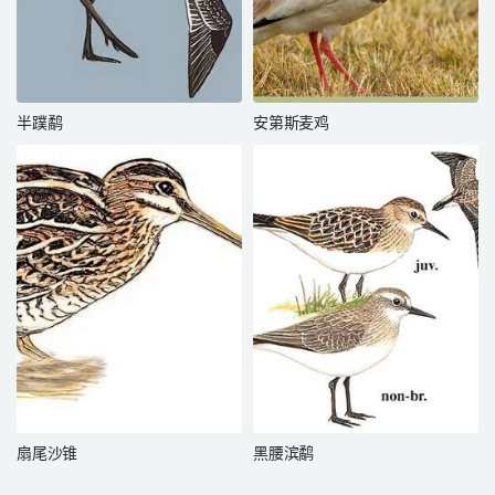
半蹼鹬
安第斯麦鸡
扇尾沙锥
黑腰滨鹬