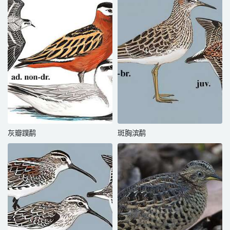
灰瓣蹼鹬
斑胸滨鹬