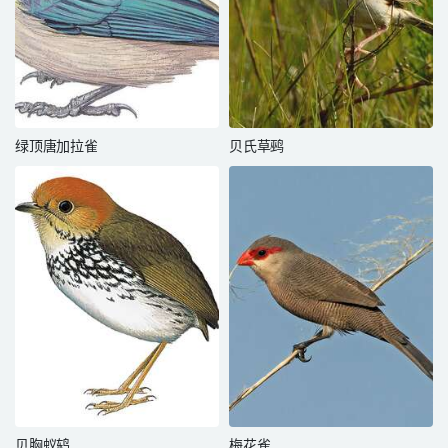
绿顶唐加拉雀
贝氏草鹀
贝胸蚁鸫
梅花雀