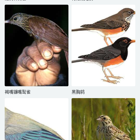
褐嘴镰嘴䴕雀
黑胸鸫