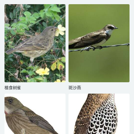
植食树雀
斑沙燕