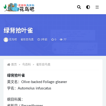
全部
绿背拾叶雀
花鸟吧
雀形目鸟类
3年前
0
77
首页
鸟百科
雀形目鸟类
绿背拾叶雀
英文名：Olive-backed Foliage-gleaner
学名：Automolus infuscatus
纲目科属：
雀形目 / Passeriformes