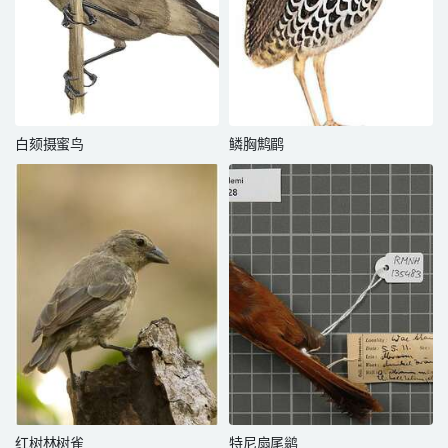
白颏摄蜜鸟
鳞胸鹪鹛
红树林树雀
特尼扇尾鹟