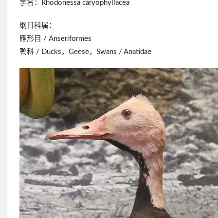
学名：Rhodonessa caryophyllacea
纲目科属：
雁形目 / Anseriformes
鸭科 / Ducks，Geese，Swans / Anatidae