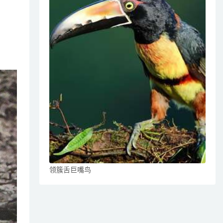
领簇舌巨嘴鸟