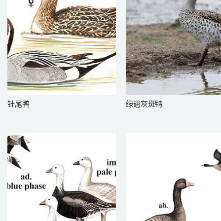
针尾鸭
绿翅灰斑鸭