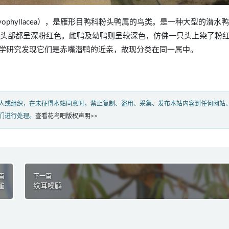
sa caryophyllacea），是雁形目鸭科粉头鸭属的鸟类。是一种大型的潜水
及头部都呈深粉红色。雌鸭及幼鸭则呈较深色，仿佛一只头上染了粉
学研究发现它们是赤嘴潜鸭的近亲，故现分类在同一属中。
人或组织，在未征得本站同意时，禁止复制、盗用、采集、发布本站内容到任何网站
们进行处理。
查看花鸟吧版权声明>>
篇
下一篇
雀
纹耳噪鹛