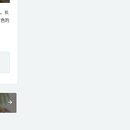
鸭。长
红色的
、