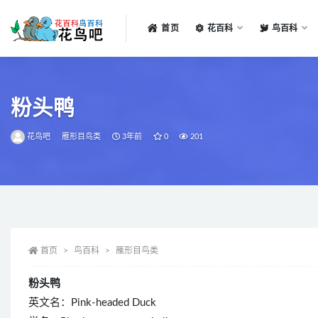
首页
花百科
鸟百科
全部
粉头鸭
花鸟吧
雁形目鸟类
3年前
0
201
首页
鸟百科
雁形目鸟类
粉头鸭
英文名：Pink-headed Duck