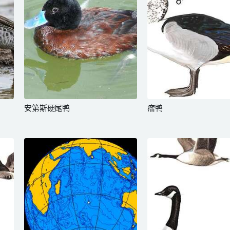
安第斯硬尾鸭
瘤鸭