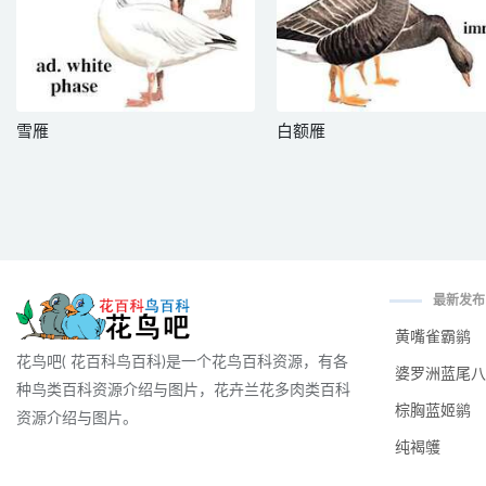
雪雁
白额雁
最新发布
黄嘴雀霸鹟
花鸟吧( 花百科鸟百科)是一个花鸟百科资源，有各
婆罗洲蓝尾八
种鸟类百科资源介绍与图片，花卉兰花多肉类百科
棕胸蓝姬鹟
资源介绍与图片。
纯褐鹱