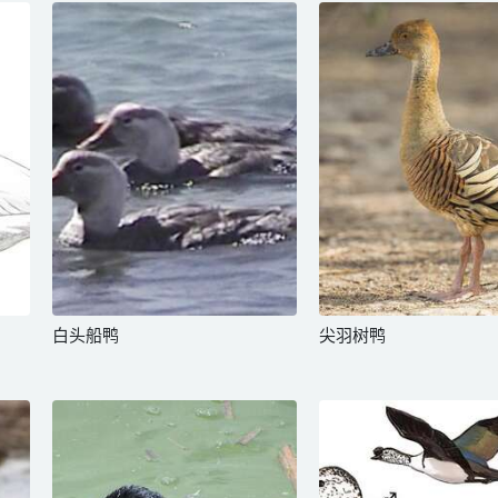
白头船鸭
尖羽树鸭