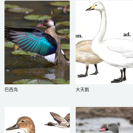
巴西凫
大天鹅