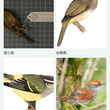
绿小鹟
纹喉鹎