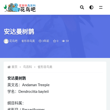
全部
安达曼树鹊
花鸟吧
雀形目鸟类
3年前
0
59
首页
鸟百科
雀形目鸟类
安达曼树鹊
英文名：Andaman Treepie
学名：Dendrocitta bayleii
纲目科属：
雀形目 / Passeriformes