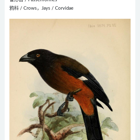
鸦科 / Crows，Jays / Corvidae