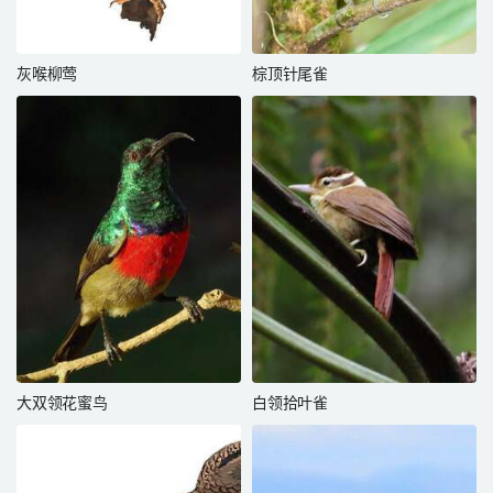
灰喉柳莺
棕顶针尾雀
大双领花蜜鸟
白领拾叶雀