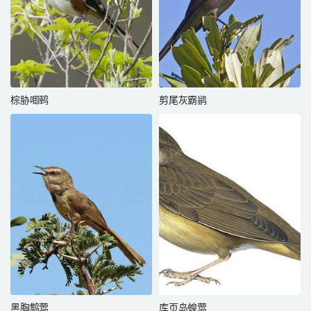
棕胁唧鹀
剪尾灰霸鹟
黑胸鹪莺
库页岛蝗莺