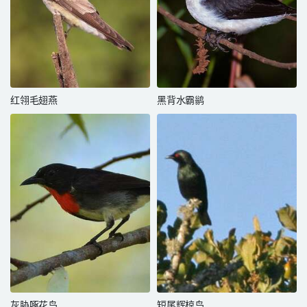
红翎毛翅燕
黑背水霸鹟
灰胁啄花鸟
短尾辉椋鸟