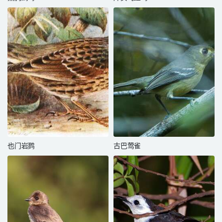
也门岩鹨
古巴莺雀