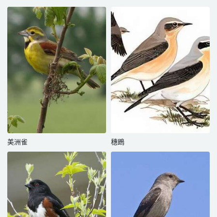
美洲雀
穗鵖