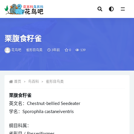
全部
栗腹食籽雀
花鸟吧
雀形目鸟类
3年前
0
139
首页
鸟百科
雀形目鸟类
栗腹食籽雀
英文名：Chestnut-bellied Seedeater
学名：Sporophila castaneiventris
纲目科属：
雀形目 / Passeriformes