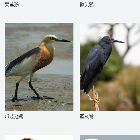
栗苇鳽
鲸头鹳
爪哇池鹭
蓝灰鹭