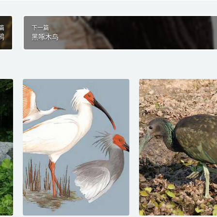
篇
下一篇
鹀
黑啄木鸟