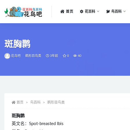
首页
花百科
鸟百科
全部
斑胸鹮
花鸟吧
鹈形目鸟类
3年前
0
40
首页
鸟百科
鹈形目鸟类
斑胸鹮
英文名：Spot-breasted Ibis