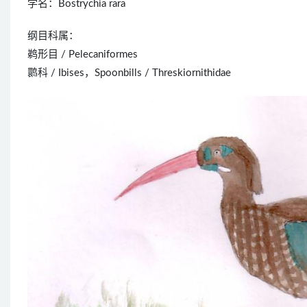
学名：Bostrychia rara
纲目科属：
鹈形目 / Pelecaniformes
鹮科 / Ibises，Spoonbills / Threskiornithidae