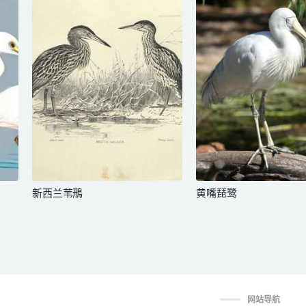
新西兰苇鳽
黄嘴琵鹭
网站导航