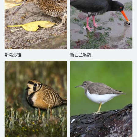
斯岛沙锥
新西兰蛎鹬