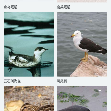
查岛蛎鹬
南美蛎鹬
云石斑海雀
斑尾鸥