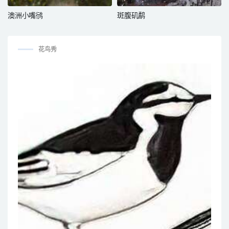
澳洲小嘴鸻
斑腹矶鹬
花鸟秀