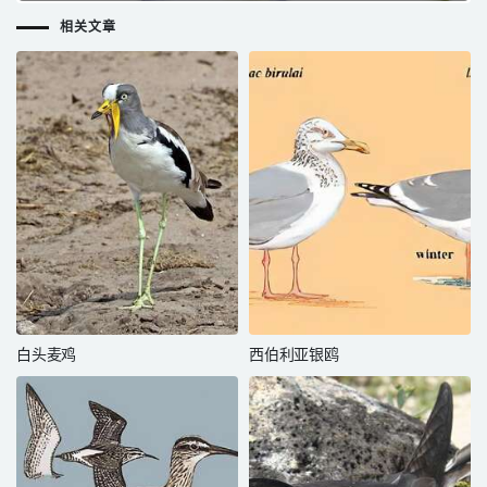
相关文章
白头麦鸡
西伯利亚银鸥