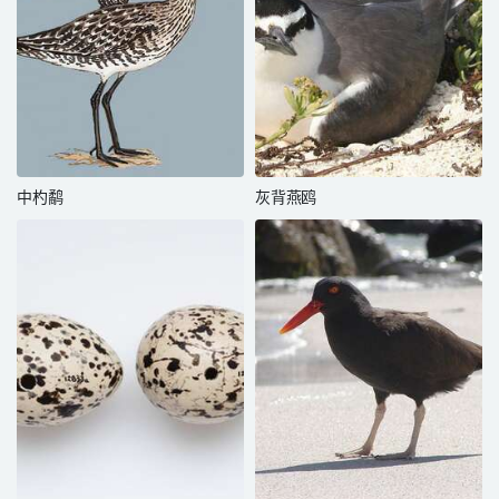
中杓鹬
灰背燕鸥