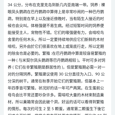
34 公分，分布在克里克岛到新几内亚南端一带。饲养 : 裸
眼凤头鹦鹉在巴丹鹦鹉中算得上是非常吵闹的一种巴丹鹦
鹉，特别是在早上以及接近傍晚时，当有陌生人接近的时
候也会尖叫。体格强健不易生病。经过短暂时间的饲养便
能接受主人，宠物性不错。它们的喙强健有力，会啃咬鸟
舍里的任何木头，所以一定要持续地供应它们新鲜的木材
啃咬。另外由於它们很喜欢在地上或笼底行走，所以定期
的除虫也是必要的。繁殖 :在巴丹鹦鹉中算是较容易繁殖的
一种 ( 与米契尔凤头鹦鹉等巴丹鹦鹉相较 )。平时可多对饲
养 ( 它们在非繁殖期是群居性的 )，但是繁殖期必需一对一
对的分隔饲养。繁殖建议使用 30 公分直径为入口、90 公
分深的树干。通常在秋季开始它们的繁殖期，但基本上一
年四季皆可繁殖，状况好的话一年可产两窝。在生蛋前公
母鸟会比平常还要吵杂许多。需啃咬大量的木材来制造巢
材，所以巢箱常会因此破个洞，好运的话可以看得到繁殖
的情形。每次约可生 2 至 5 颗蛋，通常第二颗蛋生下後它