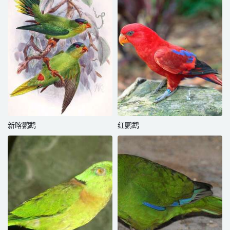
新喀鹦鹉
红鹦鹉