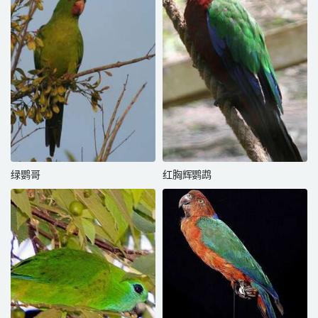
绿鹦哥
红胸辉鹦鹉