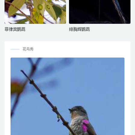
菲律宾鹦鹉
绯胸辉鹦鹉
花鸟秀