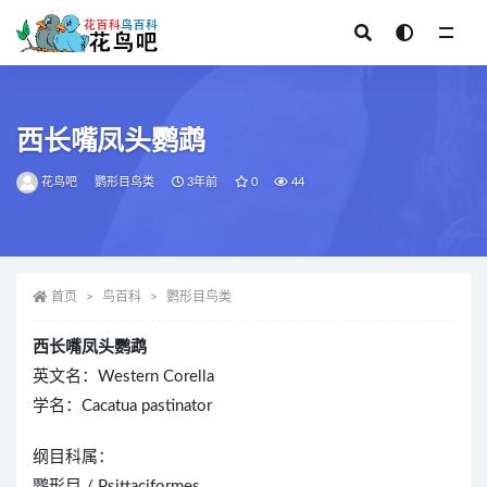
全部
西长嘴凤头鹦鹉
花鸟吧
鹦形目鸟类
3年前
0
44
首页
鸟百科
鹦形目鸟类
西长嘴凤头鹦鹉
英文名：Western Corella
学名：Cacatua pastinator
纲目科属：
鹦形目 / Psittaciformes