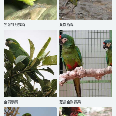
黑领牡丹鹦鹉
黄额鹦鹉
金羽鹦哥
蓝翅金刚鹦鹉