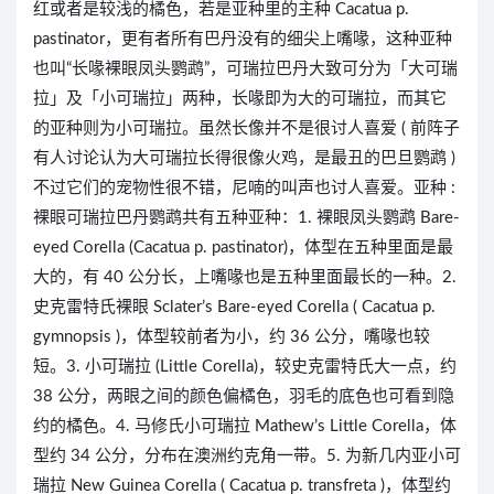
红或者是较浅的橘色，若是亚种里的主种 Cacatua p.
pastinator，更有者所有巴丹没有的细尖上嘴喙，这种亚种
也叫“长喙裸眼凤头鹦鹉”，可瑞拉巴丹大致可分为「大可瑞
拉」及「小可瑞拉」两种，长喙即为大的可瑞拉，而其它
的亚种则为小可瑞拉。虽然长像并不是很讨人喜爱 ( 前阵子
有人讨论认为大可瑞拉长得很像火鸡，是最丑的巴旦鹦鹉 )
不过它们的宠物性很不错，尼喃的叫声也讨人喜爱。亚种 :
裸眼可瑞拉巴丹鹦鹉共有五种亚种：1. 裸眼凤头鹦鹉 Bare-
eyed Corella (Cacatua p. pastinator)，体型在五种里面是最
大的，有 40 公分长，上嘴喙也是五种里面最长的一种。2.
史克雷特氏裸眼 Sclater’s Bare-eyed Corella ( Cacatua p.
gymnopsis )，体型较前者为小，约 36 公分，嘴喙也较
短。3. 小可瑞拉 (Little Corella)，较史克雷特氏大一点，约
38 公分，两眼之间的颜色偏橘色，羽毛的底色也可看到隐
约的橘色。4. 马修氏小可瑞拉 Mathew’s Little Corella，体
型约 34 公分，分布在澳洲约克角一带。5. 为新几内亚小可
瑞拉 New Guinea Corella ( Cacatua p. transfreta )，体型约