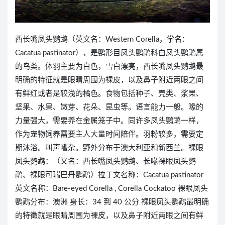
西长嘴凤头鹦鹉（英文名：Western Corella，学名：
Cacatua pastinator），是鹦形目凤头鹦鹉科白凤头鹦鹉属
的鸟类。体羽主要为白色，雪白漂亮，西长嘴凤头鹦鹉最
明确的特征就是眼睛周围为裸皮，以及鼻子附近两眼之间
有鲜红或者是较浅的橘色。食物包括种子、壳类、浆果、
坚果、水果、嫩芽、花朵、昆虫等。语言能力一般。喙的
力量强大，需要养在金属笼子中。同许多凤头鹦鹉一样，
作为宠物饲养需要主人大量时间陪伴。羽粉较多，需要定
期沐浴。叫声嘈杂。野外分布于澳大利亚和新西兰。裸眼
凤头鹦鹉：（又名：西长嘴凤头鹦鹉、长喙裸眼凤头鹦
鹉、裸眼可瑞巴丹鹦鹉）拉丁文名称：Cacatua pastinator
英文名称：Bare-eyed Corella , Corella Cockatoo 裸眼凤头
鹦鹉分布：澳洲 身长：34 到 40 公分 裸眼凤头鹦鹉最明确
的特徵就是眼睛周围为裸皮，以及鼻子附近两眼之间有鲜