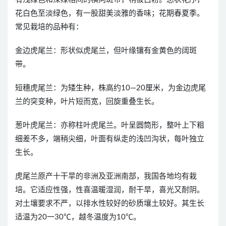
花白色至淡绿色，有一股甜美淡雅的香味；花期春夏季。
常见栽培的品种有：
金边虎尾兰：形状似虎尾兰，但叶缘镶有金黄色的阔斑
带。
短穗虎尾兰：为矮生种，株高约10—20厘米，为金边虎尾
兰的突变种，叶片短而宽，回旋重叠生长。
葱叶虎尾兰：亦称柱叶虎尾兰。叶呈圆筒形，整叶上下粗
细差不多，端稍尖细，叶面有纵走的浅凹沟状，每叶独立
生长。
虎尾兰原产十干旱的非洲及亚洲南部，我国各地均有栽
培。它适应性强，性喜温暖湿润，耐干旱，喜光又耐阴。
对土壤要求不严，以排水性较好的砂质壤土较好。其生长
适温为20一30℃，越冬温度为10℃。