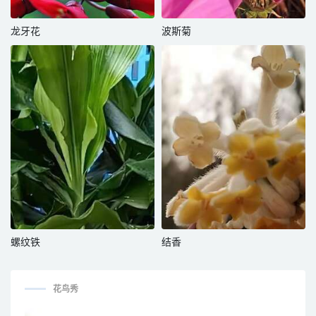
龙牙花
波斯菊
螺纹铁
结香
花鸟秀