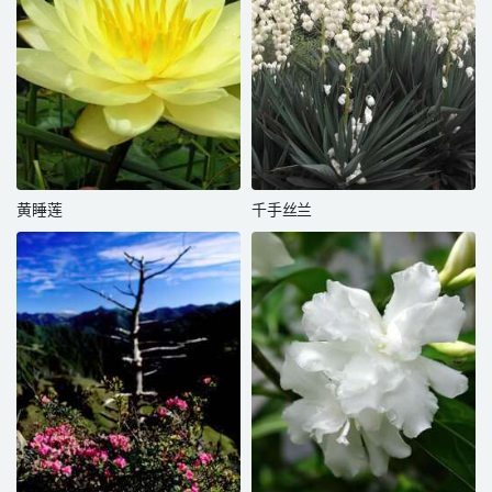
黄睡莲
千手丝兰