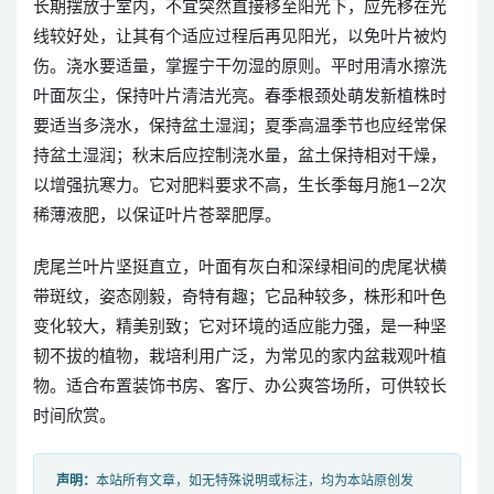
长期摆放于室内，不宜突然直接移至阳光下，应先移在光
线较好处，让其有个适应过程后再见阳光，以免叶片被灼
伤。浇水要适量，掌握宁干勿湿的原则。平时用清水擦洗
叶面灰尘，保持叶片清洁光亮。春季根颈处萌发新植株时
要适当多浇水，保持盆土湿润；夏季高温季节也应经常保
持盆土湿润；秋末后应控制浇水量，盆土保持相对干燥，
以增强抗寒力。它对肥料要求不高，生长季每月施1—2次
稀薄液肥，以保证叶片苍翠肥厚。
虎尾兰叶片坚挺直立，叶面有灰白和深绿相间的虎尾状横
带斑纹，姿态刚毅，奇特有趣；它品种较多，株形和叶色
变化较大，精美别致；它对环境的适应能力强，是一种坚
韧不拔的植物，栽培利用广泛，为常见的家内盆栽观叶植
物。适合布置装饰书房、客厅、办公爽答场所，可供较长
时间欣赏。
声明：
本站所有文章，如无特殊说明或标注，均为本站原创发