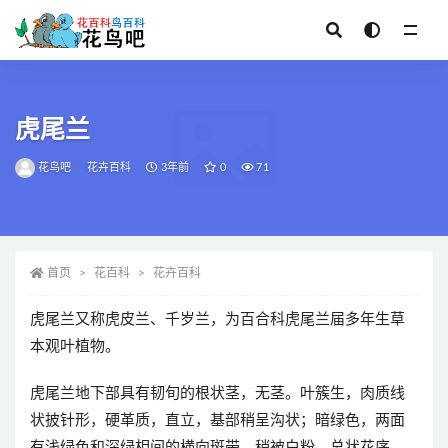
全部
虎尾兰
花鸟吧
花卉百科
3年前
0
71
首页
花百科
花卉百科
虎尾兰又称虎皮兰、千岁兰，为百合科虎尾兰届多年生草
本观叶植物。
虎尾兰地下部具有韧旬的根状茎，无茎。叶簇生，肉质线
状披针形，硬革质，直立，基部稍呈沟状；暗绿色，两面
有浅绿色和深绿相间的横向斑带，稍被白粉。总状花序，