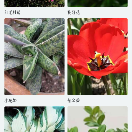
红毛杜鹃
狗牙花
小龟姬
郁金香