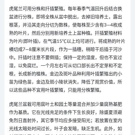
虎尾兰可用分株和扦插繁殖。每年春季气温回升后结合换
盆进行分株，即将全株从盆中脱出，去掉旧培养土，露出
根茎，并沿其走向分切为数株，使每株至少含有3—4枚成
熟的叶片，然后分别用新培养土上盆种植。扦插繁殖材料
为叶片(即叶插)，在气温15℃以上均可进行。将成熟的叶片
横切成7—8厘米长片段，作为一插穗，稍晾干后插于河沙
中。扦插时注意不要倒插；保持一定的湿度，但也不宜过
湿，以免腐烂。一个月左右可从切口部长出不定芽和不定
根，长成新的植株。金边及斑叶品种利用叶插繁殖出的小
苗为绿色苗，金边及斑小陵状消失，降低了观赏价值，所
以这些品种不宜用叶插繁殖，只能用分株繁殖。
虎尾兰盆栽可用腐叶土和园土等量混合并加少量腐熟基肥
作为基质。它在光线充足的条件下生长良好，除盛夏须避
免烈日直射外，其它季节均应多接受阳光；若放置在室内
光线太暗处时间过长，叶子会发暗，缺乏生机。此外，如