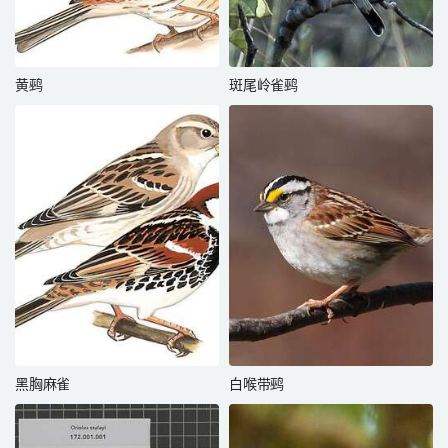
黄鹀
斑尾岭雀鹀
黑胸麻雀
白喉带鹀