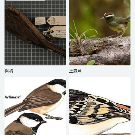
褐鹂
王森莺