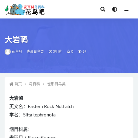
全部
大岩䴓
花鸟吧
雀形目鸟类
3年前
0
69
首页
鸟百科
雀形目鸟类
大岩䴓
英文名：Eastern Rock Nuthatch
学名：Sitta tephronota
纲目科属：
雀形目 / Passeriformes