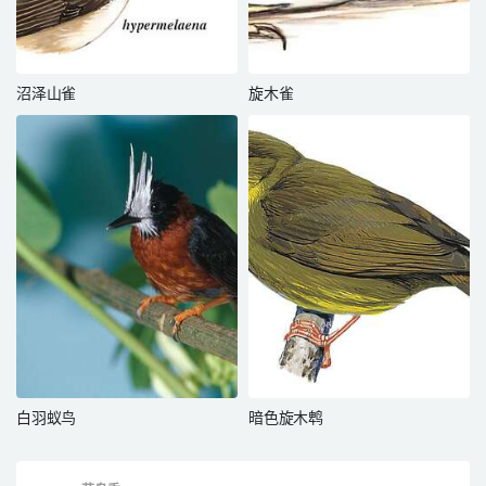
沼泽山雀
旋木雀
白羽蚁鸟
暗色旋木鹎