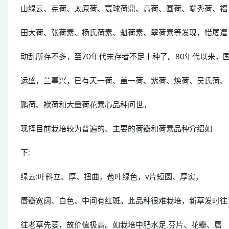
山绿云、宪荷、太原荷、寰球荷鼎、高荷、圆荷、端秀荷、福
田大荷、张荷素、杨氏荷素、魁荷素、翠荷素等发现，惜屡遭
动乱所存不多，至70年代末存者不足十种了。80年代以来，
运盛，兰事兴，已有天一荷、盖一荷、紫荷、焕荷、吴氏菏、
鹏荷、袱荷和大量荷花素心品种问世。
现择目前栽培较为普遍的、主要的荷瓣和荷素品种介绍如
下:
绿云:叶斜立、厚、扭曲，苞叶绿色，v片短圆、厚实，
唇瓣宽阔、白色、中间有红斑。此品种很难栽培，新草发时往
往老草先萎，故价值极高。如栽培中肥水足.芬片、花瓣、唇