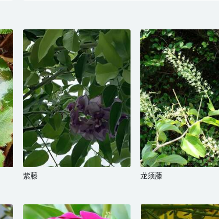
紫藤
龙须藤