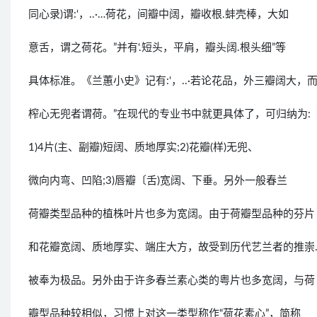
同心录)谓:‘，..·…荷花，间瓣中阔，瓣收根.蚌壳棒，大如
意舌，谓之荷花。”并有‘.短头，平肩，瓣头阔.根头细”等
具体标准。《兰蕙小史》记有:‘，..·若论花品，外三瓣阔大，
榨心无兜者谓荷。”在现代的专业书中就更具体了，可归纳为:
1)4片(主、副瓣)短阔、质地厚实;2)花瓣(样)无兜、
微向内弯、凹陷;3)唇瓣〔舌)宽阔、下垂。另外一般春兰
荷瓣类型品种的植株叶片也多为宽阔。由于荷瓣型品种的芬片
和花瓣宽阔、质地厚实、端庄大方，故受到历代艺兰者的推崇
被奉为极品。另外由于许多春兰素心类的粤片也多宽阔，与荷
瓣型品种较相似，习惯上对这一类型称作“荷花素心”，简称