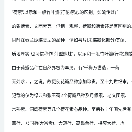
“荷素”.以示和一般竹叶瓣(行花)素心的区别，如流传甚广
的张荷素、文团素等。但稍一观察，荷瓣和荷素还是有区别的
同时在春兰蝴蝶类型的品种，倘如粤片(未蝶瓣化部分)宽阔、
质地厚实.也习惯称作“菏型蝴蛛”，以示和一般竹叶瓣(行花)
由于荷瓣品种在自然界极为罕见，有“千梅万世选，一荷
无处求，，之说，故更使花瓣品种愈加珍贵。至十九世纪末，
记载的仅为绿云和张玉荷2个荷瓣品种及月佩素、老文团素、
常熟素、洞庭荷素等几个荷花素心品种。至后数十年间先后有
盖荷、郑同荷(大富贵)、大魁荷、高翁台荷、拱衰大荷、虎