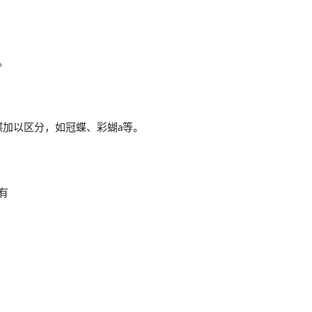
。
蝴蝶加以区分，如冠蝶、彩蝴a等。
有