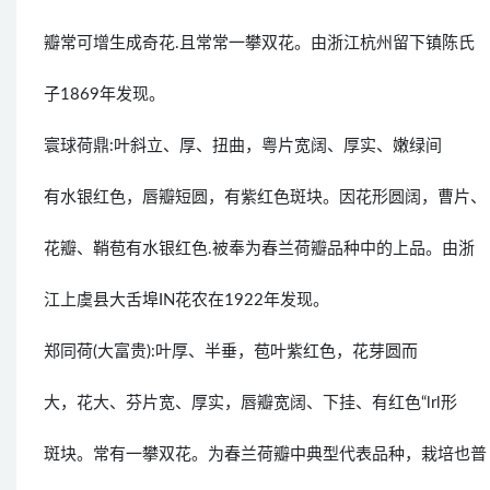
瓣常可增生成奇花.且常常一攀双花。由浙江杭州留下镇陈氏
子1869年发现。
寰球荷鼎:叶斜立、厚、扭曲，粤片宽阔、厚实、嫩绿间
有水银红色，唇瓣短圆，有紫红色斑块。因花形圆阔，曹片、
花瓣、鞘苞有水银红色.被奉为春兰荷瓣品种中的上品。由浙
江上虞县大舌埠IN花农在1922年发现。
郑同荷(大富贵):叶厚、半垂，苞叶紫红色，花芽圆而
大，花大、芬片宽、厚实，唇瓣宽阔、下挂、有红色“lrl形
斑块。常有一攀双花。为春兰荷瓣中典型代表品种，栽培也普