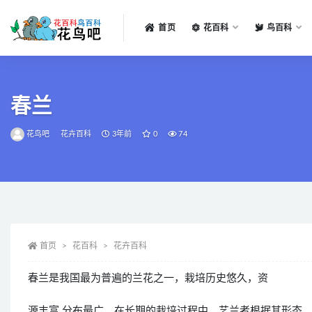
首页
花百科
鸟百科
全部
春兰
花鸟吧
花卉百科
3年前
0
74
首页
花百科
花卉百科
春兰是我国最为普遍的兰花之一，栽培历史悠久，资
源丰富.分布最广。在长期的栽培过程中，艺兰者根据其形态