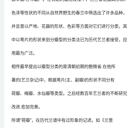
色泽等性状的不同从自然界野生的春兰中筛选出了许多品种，
并且曾以产地、花器的形状、色彩等方面对它们进行分类，其
中以粤片的形状来划分瓣型的分类法已为历代艺兰者接受，应
用最为广泛。
相传最早提出以瓣型分类的是清朝初期的鲍微省.在他所
著的(艺兰杂记)中，根据粤片(主、副瓣)的形状不同分有
荷瓣、梅瓣、水仙瓣等类型。之后经数百年艺兰者的不断研究
改进.愈加完善。
所谓“荷瓣”，在历代兰谱中有过形象的记述。如《兰葱