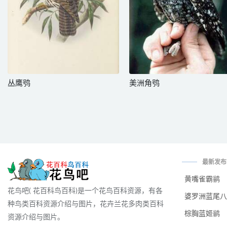
丛鹰鸮
美洲角鸮
最新发布
黄嘴雀霸鹟
花鸟吧( 花百科鸟百科)是一个花鸟百科资源，有各
婆罗洲蓝尾八
种鸟类百科资源介绍与图片，花卉兰花多肉类百科
棕胸蓝姬鹟
资源介绍与图片。