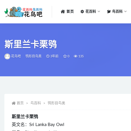
首页
花百科
鸟百科
全部
斯里兰卡栗鸮
花鸟吧
鸮形目鸟类
3年前
0
135
首页
鸟百科
鸮形目鸟类
斯里兰卡栗鸮
英文名：Sri Lanka Bay Owl