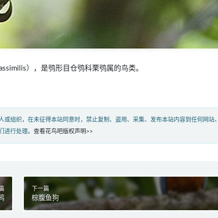
us assimilis），是鸮形目仓鸮科栗鸮属的鸟类。
人或组织，在未征得本站同意时，禁止复制、盗用、采集、发布本站内容到任何网站
们进行处理。
查看花鸟吧版权声明>>
篇
下一篇
鹀
棕腹鱼狗