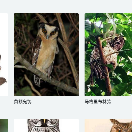
黄额鬼鸮
马格里布林鸮