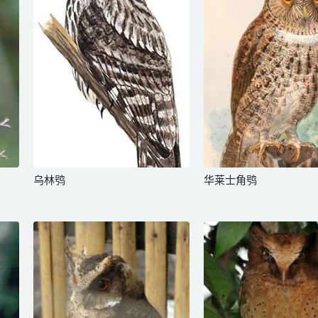
乌林鸮
华莱士角鸮