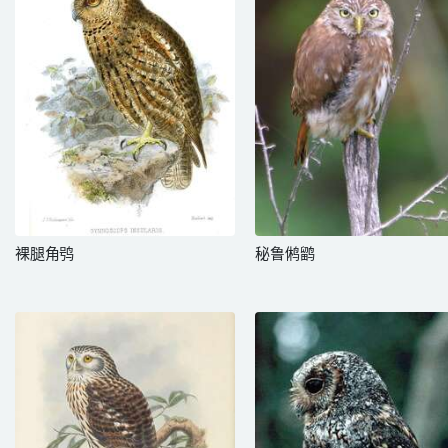
裸腿角鸮
秘鲁鸺鹠