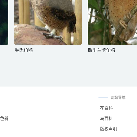
埃氏角鸮
斯里兰卡角鸮
网站导航
花百科
色鸫
鸟百科
版权声明