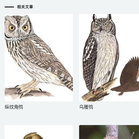
相关文章
纵纹角鸮
乌雕鸮