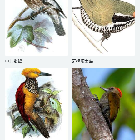
中非拟䴕
斑姬啄木鸟