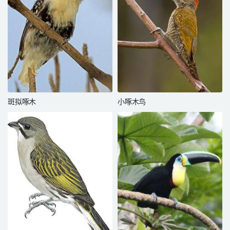
斑拟啄木
小啄木鸟