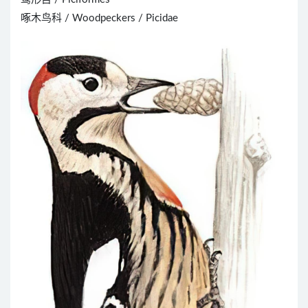
啄木鸟科 / Woodpeckers / Picidae