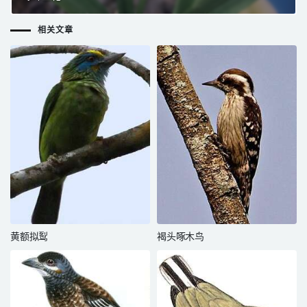
相关文章
黄额拟䴕
褐头啄木鸟