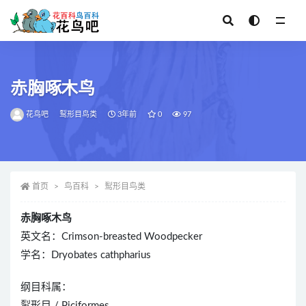
全部
赤胸啄木鸟
花鸟吧
䴕形目鸟类
3年前
0
97
首页
鸟百科
䴕形目鸟类
赤胸啄木鸟
英文名：Crimson-breasted Woodpecker
学名：Dryobates cathpharius
纲目科属：
䴕形目 / Piciformes