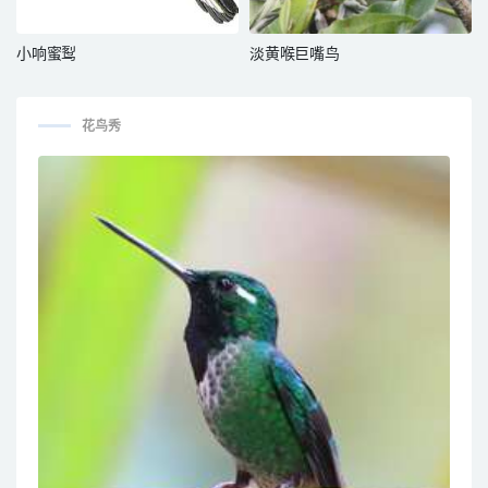
小响蜜䴕
淡黄喉巨嘴鸟
花鸟秀