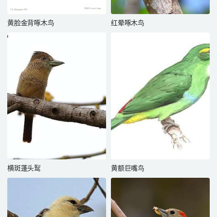
黄脸金背啄木鸟
红晕啄木鸟
横斑蓬头䴕
黄额巨嘴鸟