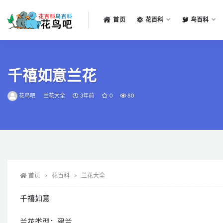
首页
花百科
鸟百科
全部
千禧如意兰花
花鸟吧
兰花大全
3年前
0
80
首页
花百科
兰花大全
千禧如意
兰花类型：建兰