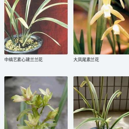
中缟艺素心建兰兰花
大凤尾素兰花