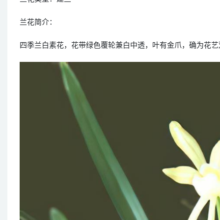
兰花简介：
四季兰白素花，花带绿色覆轮兼白中透，叶有金爪，确为花艺