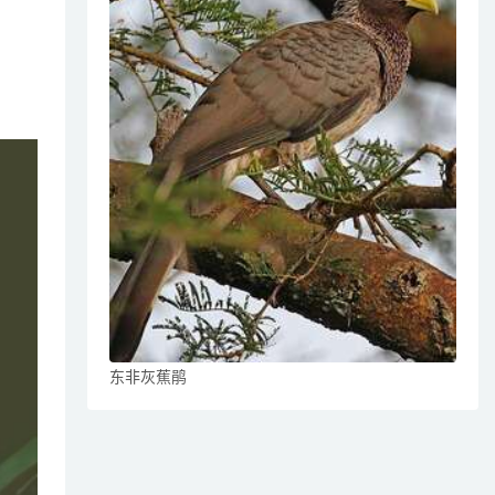
东非灰蕉鹃